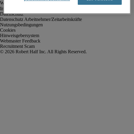
Impressum
Datenschutz
Datenschutz Arbeitnehmer/Zeitarbeitskräfte
Nutzungsbedingungen
Cookies
Hinweisgebersystem
Webmaster Feedback
Recruitment Scam