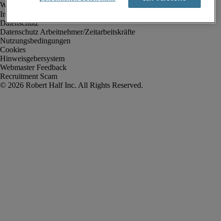
Impressum
Datenschutz
Datenschutz Arbeitnehmer/Zeitarbeitskräfte
Nutzungsbedingungen
Cookies
Hinweisgebersystem
Webmaster Feedback
Recruitment Scam