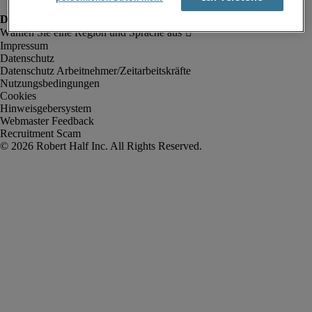
Impressum
Datenschutz
Datenschutz Arbeitnehmer/Zeitarbeitskräfte
Nutzungsbedingungen
Cookies
Hinweisgebersystem
Webmaster Feedback
Recruitment Scam