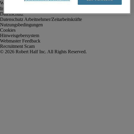
Impressum
Datenschutz
Datenschutz Arbeitnehmer/Zeitarbeitskräfte
Nutzungsbedingungen
Cookies
Hinweisgebersystem
Webmaster Feedback
Recruitment Scam