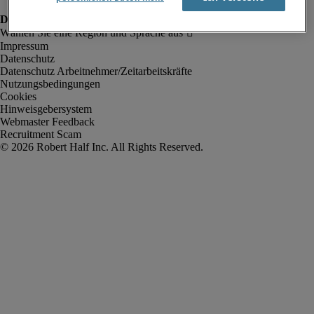
Impressum
Datenschutz
Datenschutz Arbeitnehmer/Zeitarbeitskräfte
Nutzungsbedingungen
Cookies
Hinweisgebersystem
Webmaster Feedback
Recruitment Scam