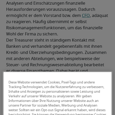
Analysen und Einschätzungen finanzielle 
Herausforderungen vorauszusagen. Dadurch 
ermöglicht er dem Vorstand bzw. dem 
CFO
, adäquat 
zu reagieren. Häufig übernimmt er selbst 
Risikomanagementfunktionen, um das finanzielle 
Wohl der Firma zu sichern.
Der Treasurer steht in ständigem Kontakt mit 
Banken und verhandelt gegebenenfalls mit ihnen 
Kredit- und Überziehungsbedingungen. Zusammen 
mit anderen Abteilungen, wie beispielsweise der 
Steuer- und Rechnungswesenabteilung bearbeitet 
er diverse Finanzthemen. Dabei berät und 
unterstützt er die Mitarbeiter in allen Finanzfragen, 
Diese Website verwendet Cookies, Pixel-Tags und andere
die das Unternehmen als Ganzes betreffen. Bei 
Tracking-Technologien, um die Nutzererfahrung zu verbessern,
Umstrukturierungen und Neugründungen bewertet 
Inhalte und Anzeigen zu personalisieren sowie Leistung und
er die Auswirkungen auf die Unternehmensfinanzen 
Verkehr auf unserer Website zu analysieren. Wir geben
Informationen über Ihre Nutzung unserer Website auch an
und schafft Lösungen für neue finanzielle 
unsere Partner für soziale Medien, Werbung und Analysen
Herausforderungen, indem er sein Fachwissen zum 
weiter. Sollten wir ein Opt-out-Signal erkannt haben, wird dieses
Einsatz bringt. Der Treasurer berichtet dem 
berücksichtigt. Sie können die Verwendung bestimmter Cookies