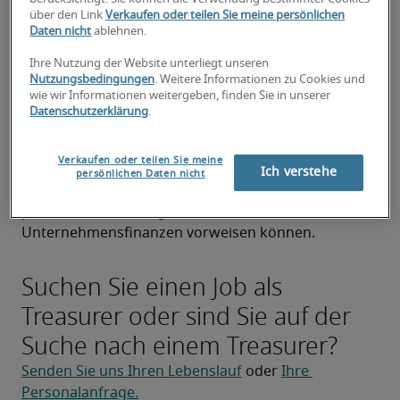
über den Link
Verkaufen oder teilen Sie meine persönlichen
Vorstand regelmäßig über spezifische 
Daten nicht
ablehnen.
Finanzthemen und bereitet dafür Präsentationen 
vor.
Ihre Nutzung der Website unterliegt unseren
Nutzungsbedingungen
. Weitere Informationen zu Cookies und
Für die Position eines Treasurers wird 
wie wir Informationen weitergeben, finden Sie in unserer
typischerweise ein betriebswirtschaftliches Studium 
Datenschutzerklärung
.
mit dem Schwerpunkt Finanzen bzw. 
Rechnungswesen oder alternativ eine gleichwertige 
Verkaufen oder teilen Sie meine
kaufmännische Ausbildung mit entsprechender 
Ich verstehe
persönlichen Daten nicht
Weiterbildung vorausgesetzt. Er sollte fundierte 
praktische Erfahrung im Bereich 
Unternehmensfinanzen vorweisen können.
Suchen Sie einen Job als
Treasurer oder sind Sie auf der
Suche nach einem Treasurer?
Senden Sie uns Ihren Lebenslauf
 oder 
Ihre 
Personalanfrage.