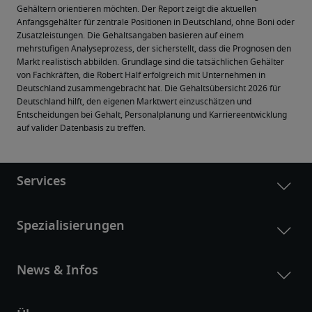
Gehältern orientieren möchten. Der Report zeigt die aktuellen 
Anfangsgehälter für zentrale Positionen in Deutschland, ohne Boni oder 
Zusatzleistungen. Die Gehaltsangaben basieren auf einem 
mehrstufigen Analyseprozess, der sicherstellt, dass die Prognosen den 
Markt realistisch abbilden. Grundlage sind die tatsächlichen Gehälter 
von Fachkräften, die Robert Half erfolgreich mit Unternehmen in 
Deutschland zusammengebracht hat. Die Gehaltsübersicht 2026 für 
Deutschland hilft, den eigenen Marktwert einzuschätzen und 
Entscheidungen bei Gehalt, Personalplanung und Karriereentwicklung 
auf valider Datenbasis zu treffen.