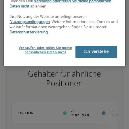
75. Perzentil
über den Link
Verkaufen oder teilen Sie meine persönlichen
Daten nicht
ablehnen.
Ihre Nutzung der Website unterliegt unseren
Nutzungsbedingungen
. Weitere Informationen zu Cookies und
wie wir Informationen weitergeben, finden Sie in unserer
Überdurchschnittlich qualifiziert mit raren Fähigkeiten und/oder 
Datenschutzerklärung
.
langer Berufserfahrung in einer Position.
Verkaufen oder teilen Sie meine
Ich verstehe
persönlichen Daten nicht
Gehälter für ähnliche
Positionen