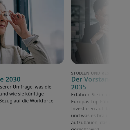
e 2030
Der Vorstand der Z
2035
serer Umfrage, was die
nd wie sie künftige
Erfahren Sie in unserem Wh
Bezug auf die Workforce
Europas Top-Führungskräft
Investoren auf das nächste
und was es braucht, um ei
aufzubauen, das den Anfo
gerecht wird.