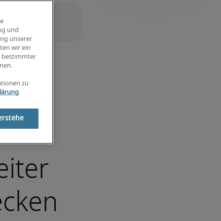
ie
ung und
ung unserer
ten wir ein
g bestimmter
nen.
ationen zu
lärung
.
erstehe
eiter
ecken