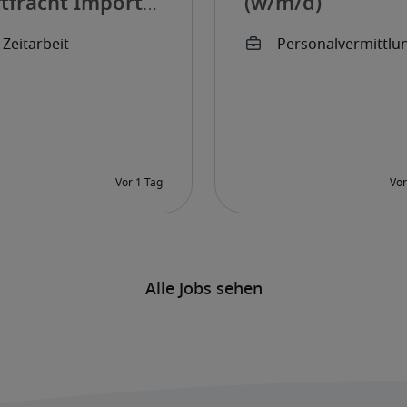
ftfracht Import
(w/m/d)
/m/d)
Alle Jobs sehen