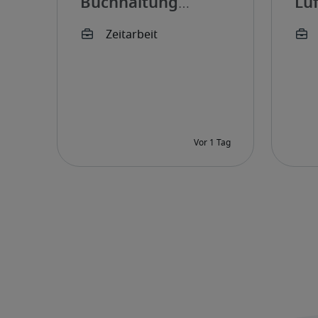
Buchhaltung
Lu
(w/m/d)
(w