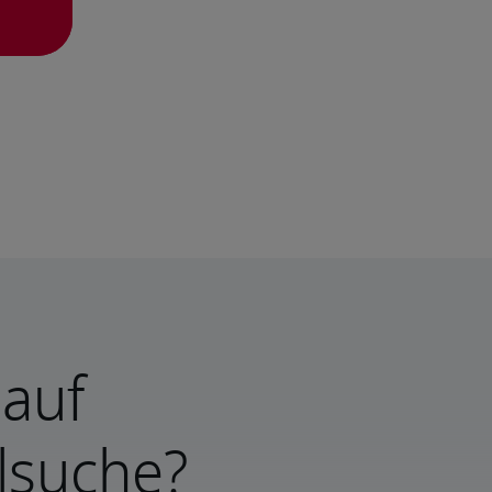
 auf
lsuche?