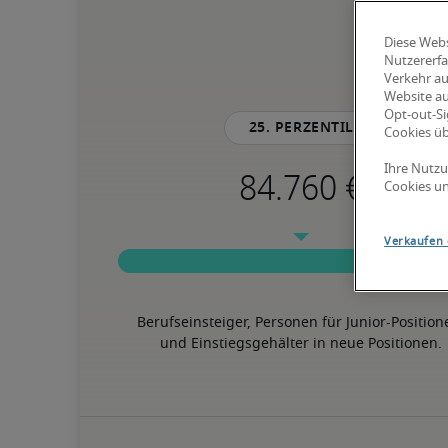
Diese Webs
Nutzererfa
Verkehr au
Website au
Opt-out-Si
25. Perzentil
Cookies ü
Ihre Nutzu
Cookies un
Verkaufen 
Berufseinsteiger, Personen für Junior-Position
und Einstiegsgehälter in neue Positionen.