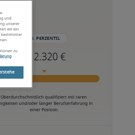
ie
ung und
ung unserer
ten wir ein
g bestimmter
75. Perzentil
nen.
ationen zu
lärung
.
erstehe
Überdurchschnittlich qualifiziert mit raren 
higkeiten und/oder langer Berufserfahrung in 
einer Position.