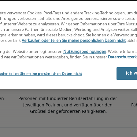
ite verwendet Cookies, Pixel-Tags und andere Tracking-Technologien, um d
4% höher als der nationale Durchschnitt
hrung zu verbessern, Inhalte und Anzeigen zu personalisieren sowie Leist
f unserer Website zu analysieren. Wir geben Informationen über Ihre Nutz
ch an unsere Partner für soziale Medien, Werbung und Analysen weiter. Soll
gnal erkannt haben, wird dieses berücksichtigt. Sie können die Verwendun
50. Perzentil
ber den Link
Verkaufen oder teilen Sie meine persönlichen Daten nicht
ableh
ng der Website unterliegt unseren
Nutzungsbedingungen
. Weitere Inform
d wie wir Informationen weitergeben, finden Sie in unserer
Datenschutzerk
Ich v
oder teilen Sie meine persönlichen Daten nicht
en 
Personen mit fundierter Berufserfahrung in der 
jeweiligen Position, und verfügen über den 
Fä
Großteil der geforderten Fähigkeiten.