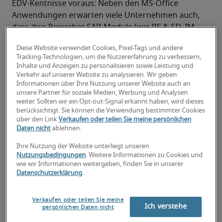
EDV-Kentnisse voraus: Neben den MS-Office 
Anwendungen erwarten viele Unternehmen auch, 
dass ihre Bewerber SAP-Module (wie PS & SD, IM 
oder FI & CO) oder Primavera P6 beherrschen.
Diese Website verwendet Cookies, Pixel-Tags und andere
Der Projektcontroller sollte überzeugend und 
Tracking-Technologien, um die Nutzererfahrung zu verbessern,
durchsetzungsstark verhandeln, sich aber auch 
Inhalte und Anzeigen zu personalisieren sowie Leistung und
durch seine Teamfähigkeit auszeichnen. 
Verkehr auf unserer Website zu analysieren. Wir geben
Informationen über Ihre Nutzung unserer Website auch an
Der Projektcontroller überzeugt durch seinen 
unsere Partner für soziale Medien, Werbung und Analysen
eigenverantwortlichen Arbeitsstil. Wichtig für 
weiter. Sollten wir ein Opt-out-Signal erkannt haben, wird dieses
erfolgreiches Arbeiten ist, dass er über ein 
berücksichtigt. Sie können die Verwendung bestimmter Cookies
über den Link
Verkaufen oder teilen Sie meine persönlichen
weitreichendes Verständnis von kaufmännischen 
Daten nicht
ablehnen.
Zusammenhängen verfügt.
Häufig werden zudem gute bis sehr gute 
Ihre Nutzung der Website unterliegt unseren
Nutzungsbedingungen
. Weitere Informationen zu Cookies und
Englischkenntnisse und ggf. eine weitere 
wie wir Informationen weitergeben, finden Sie in unserer
Fremdsprache sowie Brachenkenntnisse verlangt.
Datenschutzerklärung
.
Suchen Sie einen Job als
Verkaufen oder teilen Sie meine
Ich verstehe
persönlichen Daten nicht
Projektcontroller oder sind Sie