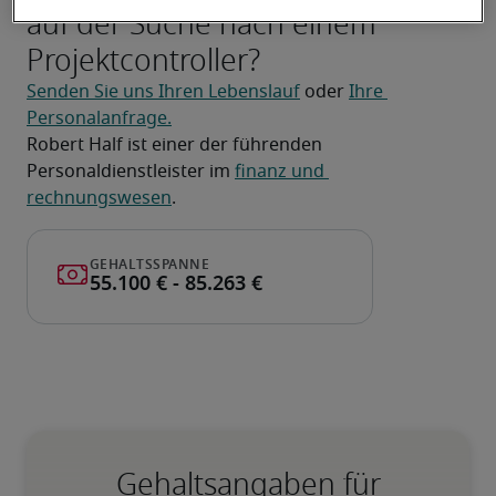
auf der Suche nach einem
Projektcontroller?
Senden Sie uns Ihren Lebenslauf
 oder 
Ihre 
Personalanfrage.
Robert Half ist einer der führenden 
Personaldienstleister im 
finanz und 
rechnungswesen
.
Gehaltsangaben für