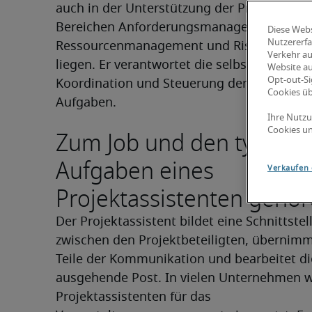
auch in der Unterstützung der Projektleitun
Bereichen Anforderungsmanagement, 
Diese Webs
Nutzererfa
Ressourcenmanagement und Risikomanag
Verkehr au
liegen. Er verantwortet die selbstständige 
Website au
Opt-out-Si
Koordination und Steuerung der ihm zugete
Cookies ü
Aufgaben.
Ihre Nutzu
Zum Job und den typisch
Cookies un
Aufgaben eines
Verkaufen 
Projektassistenten gehö
Der Projektassistent bildet eine Schnittstell
zwischen den Projektbeteiligten, übernimm
Teile der Kommunikation und bearbeitet die
ausgehende Post. In vielen Unternehmen w
Projektassistenten für das 