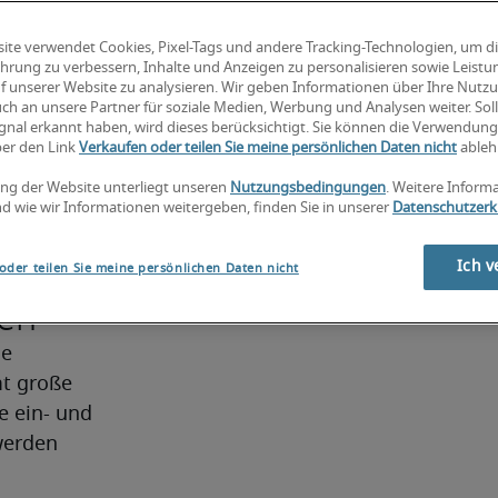
g in den 
ite verwendet Cookies, Pixel-Tags und andere Tracking-Technologien, um d
hrung zu verbessern, Inhalte und Anzeigen zu personalisieren sowie Leist
ement 
f unserer Website zu analysieren. Wir geben Informationen über Ihre Nutz
ch an unsere Partner für soziale Medien, Werbung und Analysen weiter. Soll
gnal erkannt haben, wird dieses berücksichtigt. Sie können die Verwendun
ilten 
ber den Link
Verkaufen oder teilen Sie meine persönlichen Daten nicht
ableh
ng der Website unterliegt unseren
Nutzungsbedingungen
. Weitere Inform
en
d wie wir Informationen weitergeben, finden Sie in unserer
Datenschutzerk
Ich v
oder teilen Sie meine persönlichen Daten nicht
ren
e 
t große 
 ein- und 
erden 