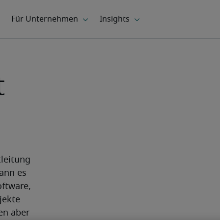
t
leitung 
ann es 
ftware, 
ekte 
n aber 