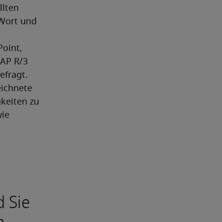
lten 
Wort und 
int, 
AP R/3 
efragt.
ichnete 
eiten zu 
ie 
d Sie