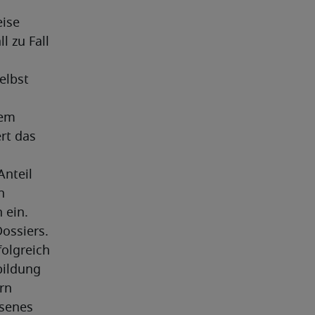
ise 
 zu Fall 
lbst 
em 
t das 
nteil 
 
ein. 
ossiers.
olgreich 
ildung 
n 
senes 