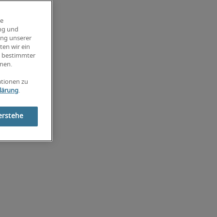
ie
ung und
ung unserer
ten wir ein
g bestimmter
nen.
ationen zu
lärung
.
erstehe