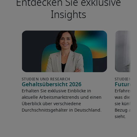
Entdecken Sie exklusive
Insights
Gehaltsübersicht 2026
Future 
Erhalten Sie exklusive Einblicke in
Erfahren 
aktuelle Arbeitsmarkttrends und einen
was die F
Überblick über verschiedene
sie künfti
Durchschnittsgehälter in Deutschland.
Bezug auf 
sieht.