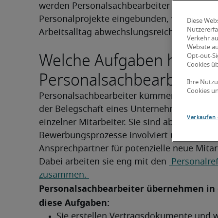
werden Personalsachbearbeiter zuweilen au
Personalprojekte eingebunden, was den 
Diese Webs
Nutzererfa
Arbeitsalltag abwechslungsreicher macht.
Verkehr au
Website au
Welche Aufgaben hat ein
Opt-out-Si
Cookies ü
Personalsachbearbeiter?
Ihre Nutzu
Cookies un
Personalsachbearbeiter kümmern sich um 
der Belegschaft eines Unternehmens und A
Verkaufen 
einzelner Mitarbeiter. Sie sind aber auch in 
Bewerbungsprozesse involviert und hier häu
Ansprechpartner für potenzielle neue Mitarb
Dabei arbeiten sie eng mit den 
 Personalref
zusammen. 
Personalsachbearbeiter übernehmen in d
diese Aufgaben: 
Sie erstellen Vertragsdokumente und w