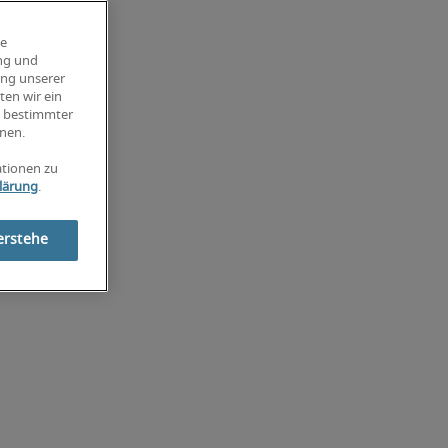
ie
ung und
ung unserer
ten wir ein
g bestimmter
nen.
ationen zu
lärung
.
erstehe