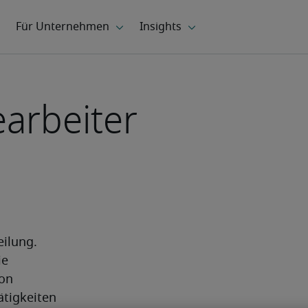
arbeiter
ilung. 
e 
on 
tigkeiten 