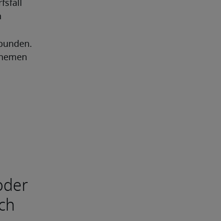
sfall 
n
bunden. 
hemen 
oder
ach