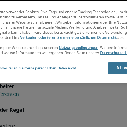
ch in 
ite verwendet Cookies, Pixel-Tags und andere Tracking-Technologien, um d
hrung zu verbessern, Inhalte und Anzeigen zu personalisieren sowie Leist
f unserer Website zu analysieren. Wir geben Informationen über Ihre Nutz
ch an unsere Partner für soziale Medien, Werbung und Analysen weiter. Soll
gnal erkannt haben, wird dieses berücksichtigt. Sie können die Verwendun
ber den Link
Verkaufen oder teilen Sie meine persönlichen Daten nicht
ableh
ng der Website unterliegt unseren
Nutzungsbedingungen
. Weitere Inform
d wie wir Informationen weitergeben, finden Sie in unserer
Datenschutzerk
Belange 
nliegen 
Ich v
oder teilen Sie meine persönlichen Daten nicht
fig 
eiter. 
erenten 
er Regel 
eitere 