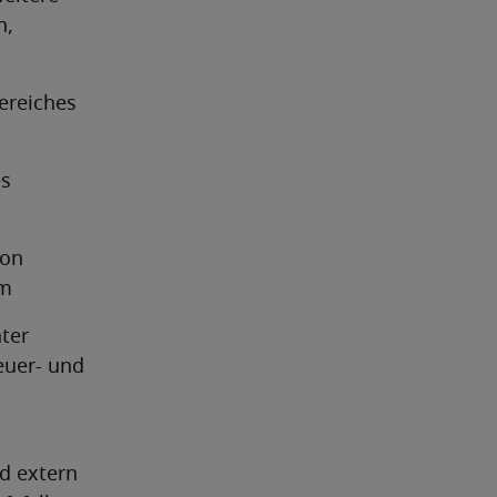
, 
ereiches 
s 
on 
em
ter 
uer- und 
 extern 