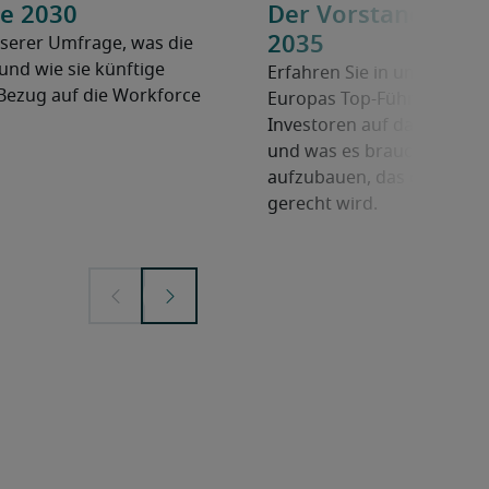
e 2030
Der Vorstand der Z
2035
serer Umfrage, was die
nd wie sie künftige
Erfahren Sie in unserem Wh
Bezug auf die Workforce
Europas Top-Führungskräft
Investoren auf das nächste
und was es braucht, um ei
aufzubauen, das den Anfo
gerecht wird.