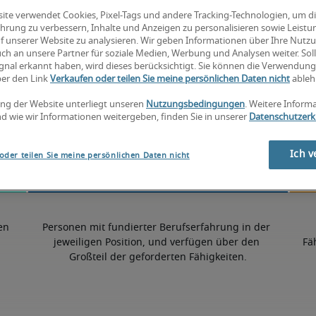
ite verwendet Cookies, Pixel-Tags und andere Tracking-Technologien, um d
hrung zu verbessern, Inhalte und Anzeigen zu personalisieren sowie Leist
6% höher als der nationale Durchschnitt
f unserer Website zu analysieren. Wir geben Informationen über Ihre Nutz
ch an unsere Partner für soziale Medien, Werbung und Analysen weiter. Soll
gnal erkannt haben, wird dieses berücksichtigt. Sie können die Verwendun
ber den Link
Verkaufen oder teilen Sie meine persönlichen Daten nicht
ableh
50. Perzentil
ng der Website unterliegt unseren
Nutzungsbedingungen
. Weitere Inform
d wie wir Informationen weitergeben, finden Sie in unserer
Datenschutzerk
Ich v
oder teilen Sie meine persönlichen Daten nicht
en 
Personen mit fundierter Berufserfahrung in der 
jeweiligen Position, und verfügen über den 
Fä
Großteil der geforderten Fähigkeiten.