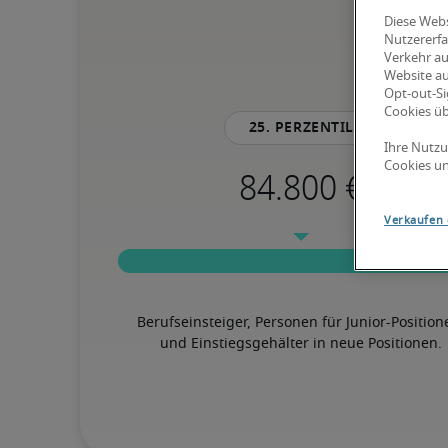
Diese Webs
Nutzererfa
Verkehr au
Website au
Opt-out-Si
Cookies ü
25. Perzentil
Ihre Nutzu
Cookies un
Verkaufen 
Berufseinsteiger, Personen für Junior-Position
und Einstiegsgehälter in neue Positionen.