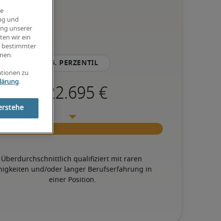
ie
ung und
ung unserer
ten wir ein
g bestimmter
nen.
75. Perzentil
ationen zu
lärung
.
erstehe
Überdurchschnittlich qualifiziert mit raren 
higkeiten und/oder langer Berufserfahrung in 
einer Position.