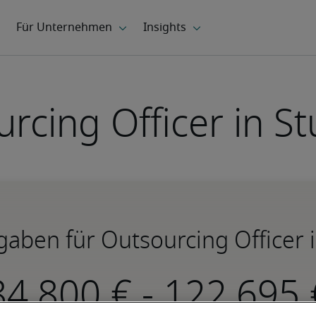
rcing Officer in St
aben für Outsourcing Officer i
-