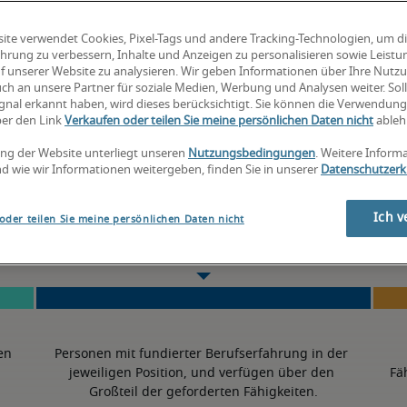
-
ite verwendet Cookies, Pixel-Tags und andere Tracking-Technologien, um d
hrung zu verbessern, Inhalte und Anzeigen zu personalisieren sowie Leist
f unserer Website zu analysieren. Wir geben Informationen über Ihre Nutz
ch an unsere Partner für soziale Medien, Werbung und Analysen weiter. Soll
3% höher als der nationale Durchschnitt
gnal erkannt haben, wird dieses berücksichtigt. Sie können die Verwendun
ber den Link
Verkaufen oder teilen Sie meine persönlichen Daten nicht
ableh
ng der Website unterliegt unseren
Nutzungsbedingungen
. Weitere Inform
d wie wir Informationen weitergeben, finden Sie in unserer
Datenschutzerk
50. Perzentil
Ich v
oder teilen Sie meine persönlichen Daten nicht
en 
Personen mit fundierter Berufserfahrung in der 
jeweiligen Position, und verfügen über den 
Fä
Großteil der geforderten Fähigkeiten.