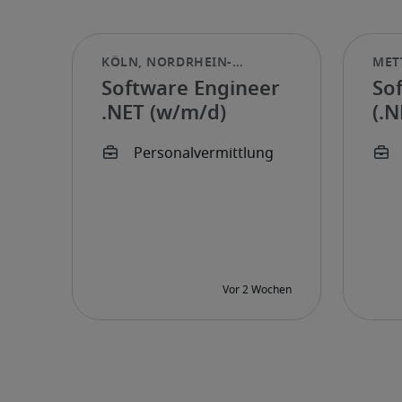
Software Engineer
So
.NET (w/m/d)
(.N
(w