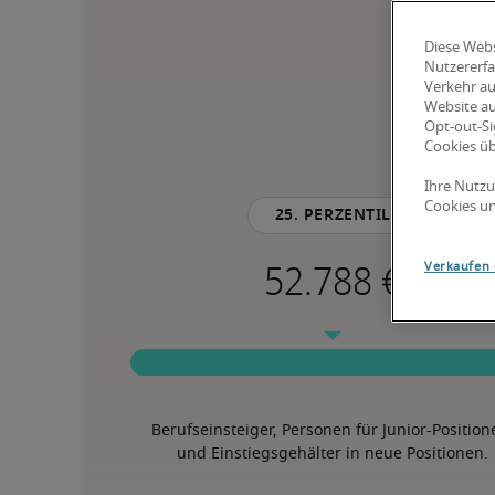
Diese Webs
Nutzererfa
Verkehr au
Website au
Opt-out-Si
Cookies ü
Ihre Nutzu
Cookies un
25. Perzentil
Verkaufen 
Berufseinsteiger, Personen für Junior-Position
und Einstiegsgehälter in neue Positionen.