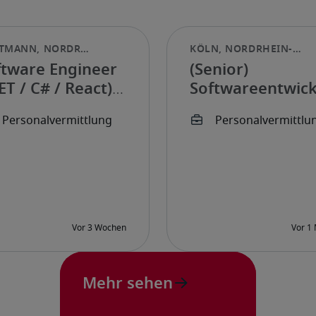
ftware Engineer
(Senior)
ET / C# / React)
Softwareentwick
/m/d)
(w/m/d)
Mehr sehen