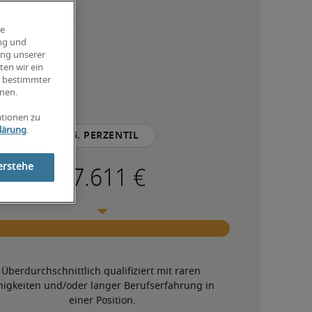
ie
ung und
ung unserer
ten wir ein
g bestimmter
nen.
ationen zu
lärung
.
75. Perzentil
erstehe
Überdurchschnittlich qualifiziert mit raren 
higkeiten und/oder langer Berufserfahrung in 
einer Position.