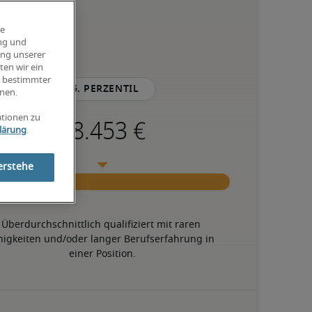
ie
ung und
ung unserer
ten wir ein
g bestimmter
75. Perzentil
nen.
ationen zu
lärung
.
erstehe
Überdurchschnittlich qualifiziert mit raren 
higkeiten und/oder langer Berufserfahrung in 
einer Position.