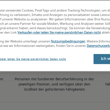
ite verwendet Cookies, Pixel-Tags und andere Tracking-Technologien, um d
3% höher als der nationale Durchschnitt
hrung zu verbessern, Inhalte und Anzeigen zu personalisieren sowie Leist
f unserer Website zu analysieren. Wir geben Informationen über Ihre Nutz
ch an unsere Partner für soziale Medien, Werbung und Analysen weiter. Soll
gnal erkannt haben, wird dieses berücksichtigt. Sie können die Verwendun
50. Perzentil
ber den Link
Verkaufen oder teilen Sie meine persönlichen Daten nicht
ableh
ng der Website unterliegt unseren
Nutzungsbedingungen
. Weitere Inform
d wie wir Informationen weitergeben, finden Sie in unserer
Datenschutzerk
Ich v
oder teilen Sie meine persönlichen Daten nicht
en 
Personen mit fundierter Berufserfahrung in der 
jeweiligen Position, und verfügen über den 
Fä
Großteil der geforderten Fähigkeiten.