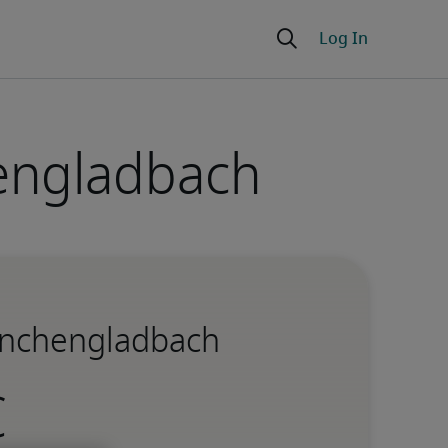
engladbach
önchengladbach