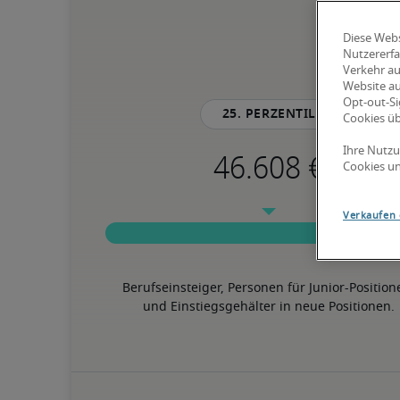
Diese Webs
Nutzererfa
Verkehr au
Website au
Opt-out-Si
25. Perzentil
Cookies ü
Ihre Nutzu
Cookies un
Verkaufen 
Berufseinsteiger, Personen für Junior-Position
und Einstiegsgehälter in neue Positionen.