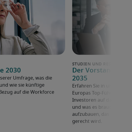
e 2030
Der Vorstand der Z
2035
serer Umfrage, was die
nd wie sie künftige
Erfahren Sie in unserem Wh
Bezug auf die Workforce
Europas Top-Führungskräft
Investoren auf das nächste
und was es braucht, um ei
aufzubauen, das den Anfo
gerecht wird.