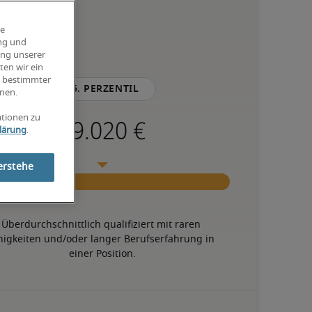
ie
ung und
ung unserer
ten wir ein
g bestimmter
75. Perzentil
nen.
ationen zu
lärung
.
erstehe
Überdurchschnittlich qualifiziert mit raren 
higkeiten und/oder langer Berufserfahrung in 
einer Position.