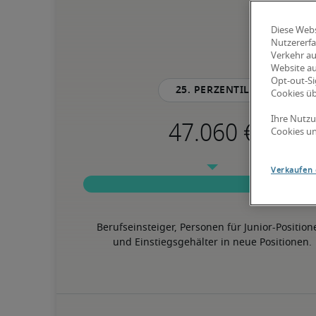
Diese Webs
Nutzererfa
Verkehr au
Website au
Opt-out-Si
25. Perzentil
Cookies ü
Ihre Nutzu
Cookies un
Verkaufen 
Berufseinsteiger, Personen für Junior-Position
und Einstiegsgehälter in neue Positionen.