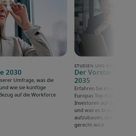
e 2030
Der Vorstand der Z
2035
serer Umfrage, was die
nd wie sie künftige
Erfahren Sie in unserem Wh
Bezug auf die Workforce
Europas Top-Führungskräft
Investoren auf das nächste
und was es braucht, um ei
aufzubauen, das den Anfo
gerecht wird.