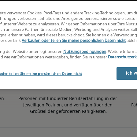
ite verwendet Cookies, Pixel-Tags und andere Tracking-Technologien, um d
4% höher als der nationale Durchschnitt
hrung zu verbessern, Inhalte und Anzeigen zu personalisieren sowie Leist
f unserer Website zu analysieren. Wir geben Informationen über Ihre Nutz
ch an unsere Partner für soziale Medien, Werbung und Analysen weiter. Soll
gnal erkannt haben, wird dieses berücksichtigt. Sie können die Verwendun
50. Perzentil
ber den Link
Verkaufen oder teilen Sie meine persönlichen Daten nicht
ableh
ng der Website unterliegt unseren
Nutzungsbedingungen
. Weitere Inform
d wie wir Informationen weitergeben, finden Sie in unserer
Datenschutzerk
Ich v
oder teilen Sie meine persönlichen Daten nicht
en 
Personen mit fundierter Berufserfahrung in der 
jeweiligen Position, und verfügen über den 
Fä
Großteil der geforderten Fähigkeiten.