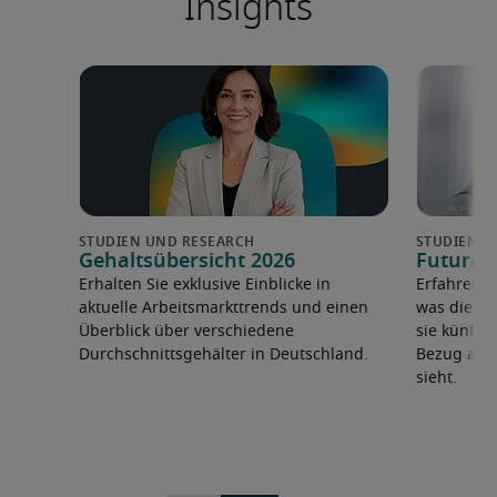
Insights
Gehaltsübersicht 2026
Future 
Erhalten Sie exklusive Einblicke in
Erfahren 
aktuelle Arbeitsmarkttrends und einen
was die F
Überblick über verschiedene
sie künfti
Durchschnittsgehälter in Deutschland.
Bezug auf 
sieht.