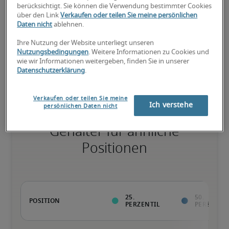
75. Perzentil
berücksichtigt. Sie können die Verwendung bestimmter Cookies
über den Link
Verkaufen oder teilen Sie meine persönlichen
Daten nicht
ablehnen.
Ihre Nutzung der Website unterliegt unseren
Überdurchschnittlich qualifiziert mit raren Fähigkeiten und/oder 
Nutzungsbedingungen
. Weitere Informationen zu Cookies und
langer Berufserfahrung in einer Position.
wie wir Informationen weitergeben, finden Sie in unserer
Datenschutzerklärung
.
Verkaufen oder teilen Sie meine
Ich verstehe
persönlichen Daten nicht
Gehälter für ähnliche
Positionen