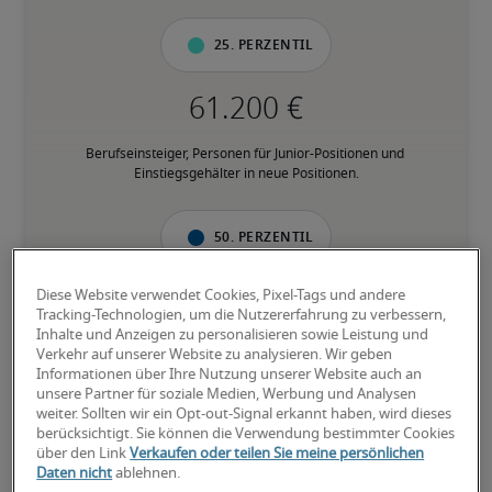
25. Perzentil
Berufseinsteiger, Personen für Junior-Positionen und 
Einstiegsgehälter in neue Positionen.
50. Perzentil
Diese Website verwendet Cookies, Pixel-Tags und andere
Tracking-Technologien, um die Nutzererfahrung zu verbessern,
Inhalte und Anzeigen zu personalisieren sowie Leistung und
Personen mit fundierter Berufserfahrung in der jeweiligen 
Verkehr auf unserer Website zu analysieren. Wir geben
Position, und verfügen über den Großteil der geforderten 
Informationen über Ihre Nutzung unserer Website auch an
Fähigkeiten.
unsere Partner für soziale Medien, Werbung und Analysen
weiter. Sollten wir ein Opt-out-Signal erkannt haben, wird dieses
berücksichtigt. Sie können die Verwendung bestimmter Cookies
75. Perzentil
über den Link
Verkaufen oder teilen Sie meine persönlichen
Daten nicht
ablehnen.