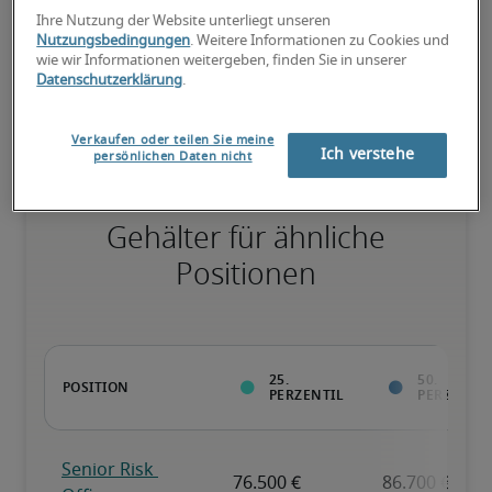
Ihre Nutzung der Website unterliegt unseren
Nutzungsbedingungen
. Weitere Informationen zu Cookies und
wie wir Informationen weitergeben, finden Sie in unserer
Überdurchschnittlich qualifiziert mit raren Fähigkeiten und/oder 
Datenschutzerklärung
.
langer Berufserfahrung in einer Position.
Verkaufen oder teilen Sie meine
Ich verstehe
persönlichen Daten nicht
Gehälter für ähnliche
Positionen