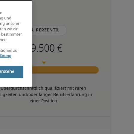
ie
ung und
ung unserer
ten wir ein
75. Perzentil
g bestimmter
nen.
ationen zu
lärung
.
erstehe
Überdurchschnittlich qualifiziert mit raren 
higkeiten und/oder langer Berufserfahrung in 
einer Position.