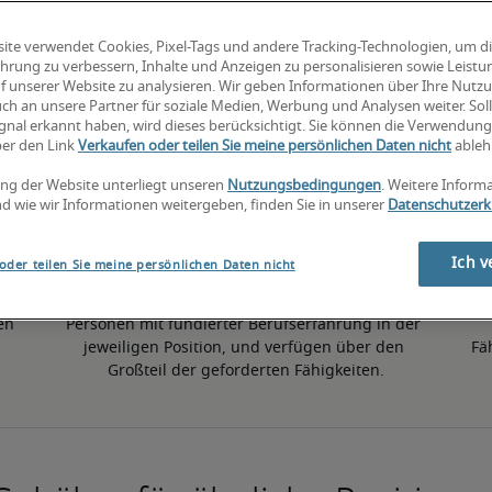
ite verwendet Cookies, Pixel-Tags und andere Tracking-Technologien, um d
hrung zu verbessern, Inhalte und Anzeigen zu personalisieren sowie Leist
f unserer Website zu analysieren. Wir geben Informationen über Ihre Nutz
ch an unsere Partner für soziale Medien, Werbung und Analysen weiter. Soll
50. Perzentil
gnal erkannt haben, wird dieses berücksichtigt. Sie können die Verwendun
ber den Link
Verkaufen oder teilen Sie meine persönlichen Daten nicht
ableh
ng der Website unterliegt unseren
Nutzungsbedingungen
. Weitere Inform
d wie wir Informationen weitergeben, finden Sie in unserer
Datenschutzerk
Ich v
oder teilen Sie meine persönlichen Daten nicht
en 
Personen mit fundierter Berufserfahrung in der 
jeweiligen Position, und verfügen über den 
Fä
Großteil der geforderten Fähigkeiten.