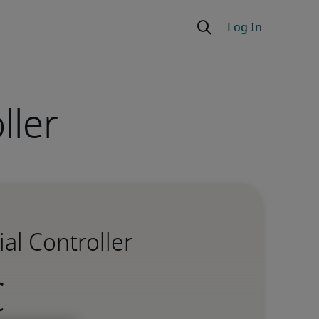
ller
al Controller