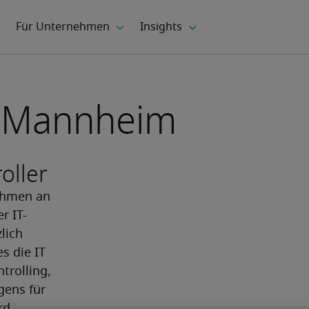
in Mannheim
oller
ehmen an 
r IT-
ich 
 die IT 
rolling, 
ens für 