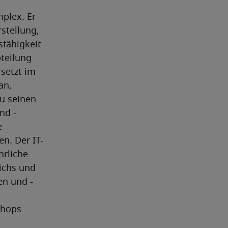
plex. Er 
tellung, 
fähigkeit 
teilung 
setzt im 
n, 
u seinen 
nd -
 
n. Der IT-
rliche 
chs und 
en und -
hops 