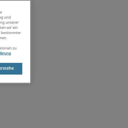
ie
ung und
ung unserer
ten wir ein
g bestimmter
nen.
ationen zu
lärung
.
erstehe