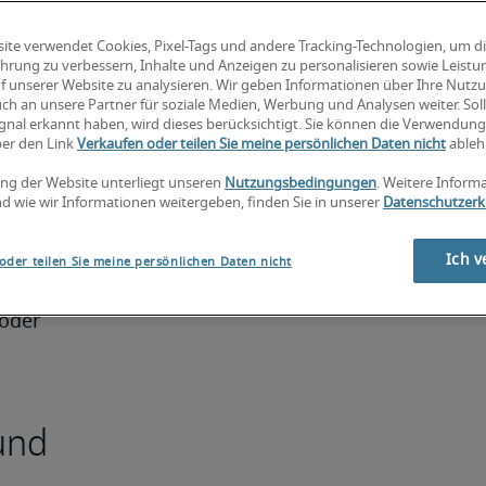
d 
ite verwendet Cookies, Pixel-Tags und andere Tracking-Technologien, um d
hrung zu verbessern, Inhalte und Anzeigen zu personalisieren sowie Leist
m in 
f unserer Website zu analysieren. Wir geben Informationen über Ihre Nutz
ch an unsere Partner für soziale Medien, Werbung und Analysen weiter. Soll
 mit 
gnal erkannt haben, wird dieses berücksichtigt. Sie können die Verwendun
men und 
ber den Link
Verkaufen oder teilen Sie meine persönlichen Daten nicht
ableh
ntakt. 
ng der Website unterliegt unseren
Nutzungsbedingungen
. Weitere Inform
d wie wir Informationen weitergeben, finden Sie in unserer
Datenschutzerk
eines IT-
Ich v
ein 
oder teilen Sie meine persönlichen Daten nicht
oder 
 und