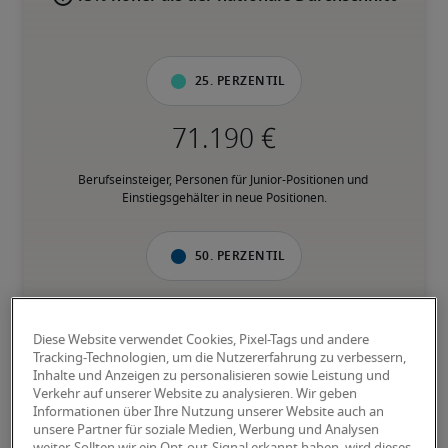
25. Perzentil
Berufseinsteiger, Personen für Junior-Positionen und 
Einstiegsgehälter in neue Positionen.
50. Perzentil
Diese Website verwendet Cookies, Pixel-Tags und andere
Personen mit fundierter Berufserfahrung in der jeweiligen 
Tracking-Technologien, um die Nutzererfahrung zu verbessern,
Position, und verfügen über den Großteil der geforderten 
Inhalte und Anzeigen zu personalisieren sowie Leistung und
Fähigkeiten.
Verkehr auf unserer Website zu analysieren. Wir geben
Informationen über Ihre Nutzung unserer Website auch an
unsere Partner für soziale Medien, Werbung und Analysen