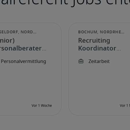
nior)
Recruiting
rsonalberater
Koordinator
les und
(w/m/d)
cruiting (w/m/d)