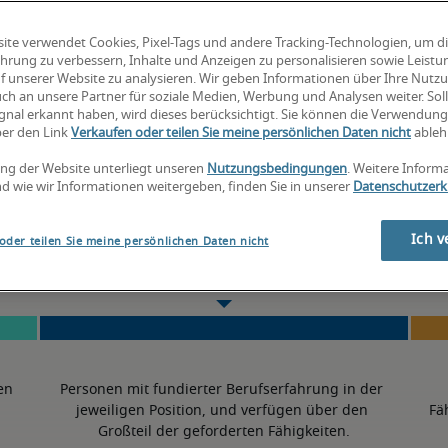
-
ite verwendet Cookies, Pixel-Tags und andere Tracking-Technologien, um d
hrung zu verbessern, Inhalte und Anzeigen zu personalisieren sowie Leist
f unserer Website zu analysieren. Wir geben Informationen über Ihre Nutz
ch an unsere Partner für soziale Medien, Werbung und Analysen weiter. Soll
2% niedriger als der nationale Durchschnitt
gnal erkannt haben, wird dieses berücksichtigt. Sie können die Verwendun
ber den Link
Verkaufen oder teilen Sie meine persönlichen Daten nicht
ableh
ng der Website unterliegt unseren
Nutzungsbedingungen
. Weitere Inform
d wie wir Informationen weitergeben, finden Sie in unserer
Datenschutzerk
50. Perzentil
Ich v
oder teilen Sie meine persönlichen Daten nicht
en 
Personen mit fundierter Berufserfahrung in der 
jeweiligen Position, und verfügen über den 
Fä
Großteil der geforderten Fähigkeiten.