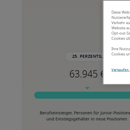
Diese Webs
Nutzererfa
Verkehr au
Website au
Opt-out-Si
Cookies ü
Ihre Nutzu
Cookies un
25. Perzentil
Verkaufen 
Berufseinsteiger, Personen für Junior-Position
und Einstiegsgehälter in neue Positionen.