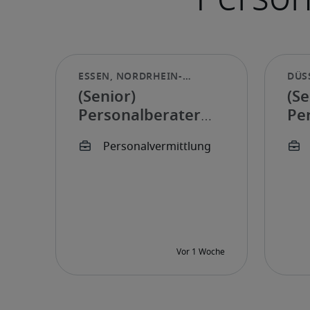
(Senior)
(Se
Personalberater
Pe
Sales und
Sa
Recruiting (w/m/d)
Re