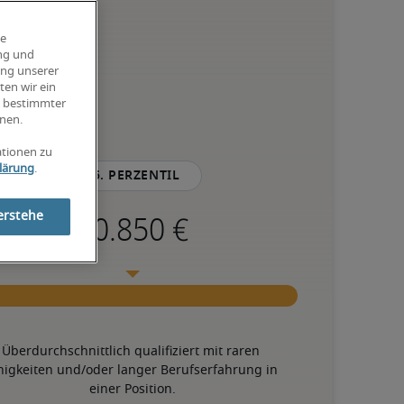
ie
ung und
ung unserer
ten wir ein
g bestimmter
nen.
ationen zu
lärung
.
75. Perzentil
erstehe
Überdurchschnittlich qualifiziert mit raren 
higkeiten und/oder langer Berufserfahrung in 
einer Position.