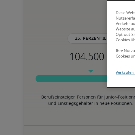
Diese Webs
Nutzererfa
Verkehr au
Website au
Opt-out-Si
25. Perzentil
Cookies ü
Ihre Nutzu
Cookies un
Verkaufen 
Berufseinsteiger, Personen für Junior-Position
und Einstiegsgehälter in neue Positionen.