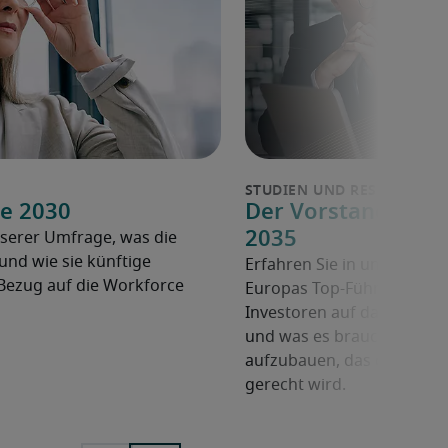
e 2030
Der Vorstand der Z
2035
serer Umfrage, was die
nd wie sie künftige
Erfahren Sie in unserem Wh
Bezug auf die Workforce
Europas Top-Führungskräft
Investoren auf das nächste
und was es braucht, um ei
aufzubauen, das den Anfo
gerecht wird.