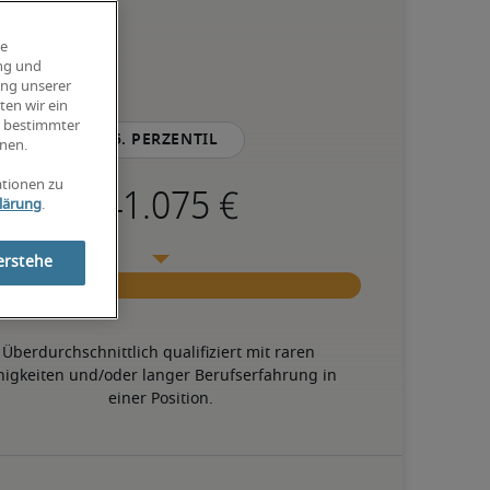
ie
ung und
ung unserer
ten wir ein
g bestimmter
75. Perzentil
nen.
ationen zu
lärung
.
erstehe
Überdurchschnittlich qualifiziert mit raren 
higkeiten und/oder langer Berufserfahrung in 
einer Position.