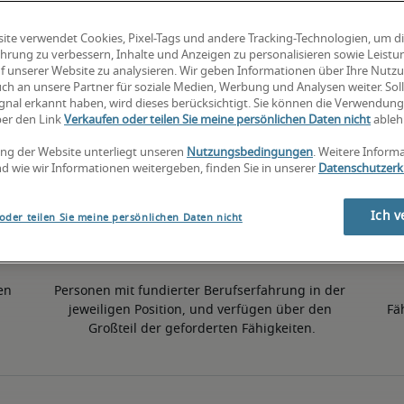
ite verwendet Cookies, Pixel-Tags und andere Tracking-Technologien, um d
5% niedriger als der nationale Durchschnitt
hrung zu verbessern, Inhalte und Anzeigen zu personalisieren sowie Leist
f unserer Website zu analysieren. Wir geben Informationen über Ihre Nutz
ch an unsere Partner für soziale Medien, Werbung und Analysen weiter. Soll
gnal erkannt haben, wird dieses berücksichtigt. Sie können die Verwendun
50. Perzentil
ber den Link
Verkaufen oder teilen Sie meine persönlichen Daten nicht
ableh
ng der Website unterliegt unseren
Nutzungsbedingungen
. Weitere Inform
d wie wir Informationen weitergeben, finden Sie in unserer
Datenschutzerk
Ich v
oder teilen Sie meine persönlichen Daten nicht
en 
Personen mit fundierter Berufserfahrung in der 
jeweiligen Position, und verfügen über den 
Fä
Großteil der geforderten Fähigkeiten.