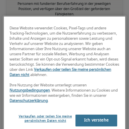
Personen mit fundierter Berufserfahrung in der jeweiligen 
Position, und verfügen über den Großteil der geforderten 
Fähigkeiten.
Diese Website verwendet Cookies, Pixel-Tags und andere
75. Perzentil
Tracking-Technologien, um die Nutzererfahrung zu verbessern,
Inhalte und Anzeigen zu personalisieren sowie Leistung und
Verkehr auf unserer Website zu analysieren. Wir geben
Informationen über Ihre Nutzung unserer Website auch an
unsere Partner für soziale Medien, Werbung und Analysen
weiter. Sollten wir ein Opt-out-Signal erkannt haben, wird dieses
Überdurchschnittlich qualifiziert mit raren Fähigkeiten und/oder 
berücksichtigt. Sie können die Verwendung bestimmter Cookies
langer Berufserfahrung in einer Position.
über den Link
Verkaufen oder teilen Sie meine persönlichen
Daten nicht
ablehnen.
Ihre Nutzung der Website unterliegt unseren
Nutzungsbedingungen
. Weitere Informationen zu Cookies und
wie wir Informationen weitergeben, finden Sie in unserer
Gehälter für ähnliche
Datenschutzerklärung
.
Positionen
Verkaufen oder teilen Sie meine
Ich verstehe
persönlichen Daten nicht