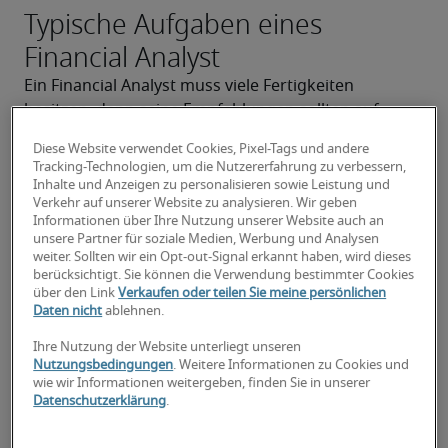
Typische Aufgaben eines
Financial Analyst
Ein Financial Analyst muss viele Fertigkeiten 
besitzen, denn seine Empfehlungen sollten auf 
systematischer Analyse sowie auf nachvollziehbaren 
Diese Website verwendet Cookies, Pixel-Tags und andere
und konsequent abgeleiteten Prognosen beruhen. 
Tracking-Technologien, um die Nutzererfahrung zu verbessern,
So sollte er über weitreichende Kenntnisse der 
Inhalte und Anzeigen zu personalisieren sowie Leistung und
Verkehr auf unserer Website zu analysieren. Wir geben
Bewertungsmethoden, der Bilanzanalyse und der 
Informationen über Ihre Nutzung unserer Website auch an
Finanzmathematik verfügen.
unsere Partner für soziale Medien, Werbung und Analysen
Außerdem sollte er in der Lage sein, bilanzielle und 
weiter. Sollten wir ein Opt-out-Signal erkannt haben, wird dieses
berücksichtigt. Sie können die Verwendung bestimmter Cookies
steuerliche Fragestellungen selbstständig zu 
über den Link
Verkaufen oder teilen Sie meine persönlichen
beantworten und in diesen Fragen auch für externe 
Daten nicht
ablehnen.
Stellen die erste Anlaufstelle zu sein. Zu seinem 
Ihre Nutzung der Website unterliegt unseren
Aufgabenbereich gehört des weiteren die 
Nutzungsbedingungen
. Weitere Informationen zu Cookies und
Konsolidierung von Abschlüssen und Reportings, die 
wie wir Informationen weitergeben, finden Sie in unserer
Vorbereitung und Analyse der Planungsrechnungen, 
Datenschutzerklärung
.
der Forecasts, des Cash Flow Reportings sowie 
weitere finanzieller Planungsrechnungen.