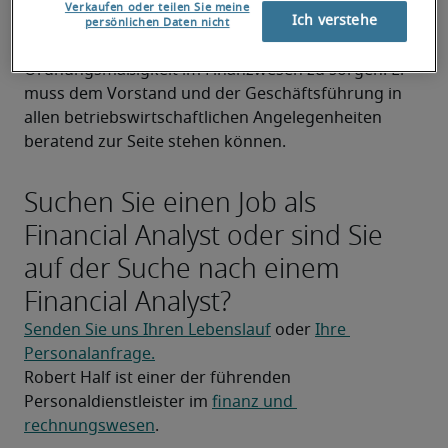
Verkaufen oder teilen Sie meine
Ich verstehe
Der Financial Analyst trägt dafür Verantwortung, die 
persönlichen Daten nicht
relevanten Geschäftszahlen zu überprüfen und für 
Ordnungsmäßigkeit im Finanzwesen zu sorgen. Er 
muss dem Vorstand und der Geschäftsführung in 
allen betriebswirtschaftlichen Angelegenheiten 
beratend zur Seite stehen können.
Suchen Sie einen Job als
Financial Analyst oder sind Sie
auf der Suche nach einem
Financial Analyst?
Senden Sie uns Ihren Lebenslauf
 oder 
Ihre 
Personalanfrage.
Robert Half ist einer der führenden 
Personaldienstleister im 
finanz und 
rechnungswesen
.