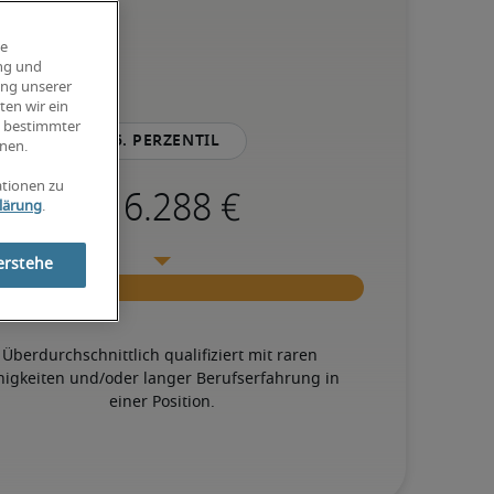
ie
ung und
ung unserer
ten wir ein
g bestimmter
75. Perzentil
nen.
ationen zu
lärung
.
erstehe
Überdurchschnittlich qualifiziert mit raren 
higkeiten und/oder langer Berufserfahrung in 
einer Position.