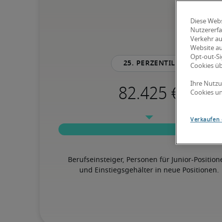
Diese Webs
Nutzererfa
Verkehr au
Website au
Opt-out-Si
25. Perzentil
Cookies ü
Ihre Nutzu
Cookies un
Verkaufen 
Berufseinsteiger, Personen für Junior-Position
und Einstiegsgehälter in neue Positionen.