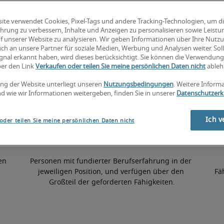
ite verwendet Cookies, Pixel-Tags und andere Tracking-Technologien, um d
5% höher als der nationale Durchschnitt
hrung zu verbessern, Inhalte und Anzeigen zu personalisieren sowie Leist
f unserer Website zu analysieren. Wir geben Informationen über Ihre Nutz
ch an unsere Partner für soziale Medien, Werbung und Analysen weiter. Soll
gnal erkannt haben, wird dieses berücksichtigt. Sie können die Verwendun
50. Perzentil
ber den Link
Verkaufen oder teilen Sie meine persönlichen Daten nicht
ableh
ng der Website unterliegt unseren
Nutzungsbedingungen
. Weitere Inform
d wie wir Informationen weitergeben, finden Sie in unserer
Datenschutzerk
Ich v
oder teilen Sie meine persönlichen Daten nicht
en 
Personen mit fundierter Berufserfahrung in der 
jeweiligen Position, und verfügen über den 
Fä
Großteil der geforderten Fähigkeiten.