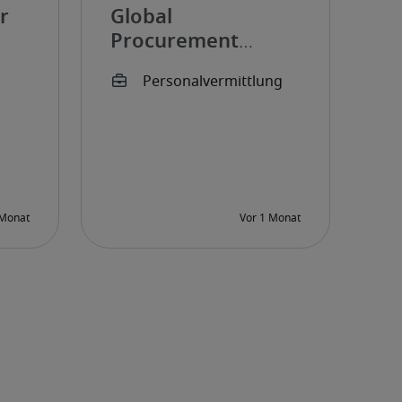
r
Global
Procurement
Manager Freight
(w/m/d)