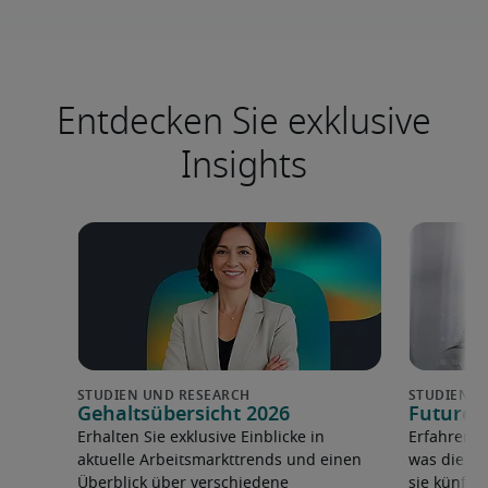
Entdecken Sie exklusive
Insights
Gehaltsübersicht 2026
Future 
Erhalten Sie exklusive Einblicke in
Erfahren 
aktuelle Arbeitsmarkttrends und einen
was die F
Überblick über verschiedene
sie künfti