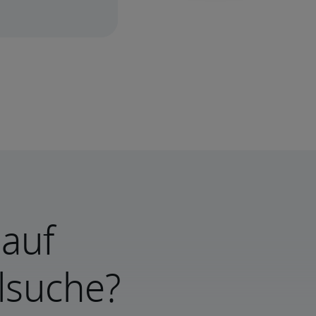
 auf
lsuche?