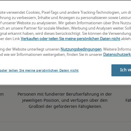
ite verwendet Cookies, Pixel-Tags und andere Tracking-Technologien, um d
5% höher als der nationale Durchschnitt
hrung zu verbessern, Inhalte und Anzeigen zu personalisieren sowie Leist
f unserer Website zu analysieren. Wir geben Informationen über Ihre Nutz
ch an unsere Partner für soziale Medien, Werbung und Analysen weiter. Soll
gnal erkannt haben, wird dieses berücksichtigt. Sie können die Verwendun
50. Perzentil
ber den Link
Verkaufen oder teilen Sie meine persönlichen Daten nicht
ableh
ng der Website unterliegt unseren
Nutzungsbedingungen
. Weitere Inform
d wie wir Informationen weitergeben, finden Sie in unserer
Datenschutzerk
Ich v
oder teilen Sie meine persönlichen Daten nicht
en 
Personen mit fundierter Berufserfahrung in der 
jeweiligen Position, und verfügen über den 
Fä
Großteil der geforderten Fähigkeiten.