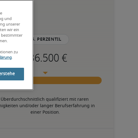
ie
ung und
ung unserer
ten wir ein
g bestimmter
75. Perzentil
nen.
ationen zu
lärung
.
erstehe
Überdurchschnittlich qualifiziert mit raren 
higkeiten und/oder langer Berufserfahrung in 
einer Position.