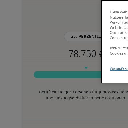
Diese Webs
Nutzererfa
Verkehr au
Website au
Opt-out-Si
25. Perzentil
Cookies ü
Ihre Nutzu
Cookies un
Verkaufen 
Berufseinsteiger, Personen für Junior-Position
und Einstiegsgehälter in neue Positionen.