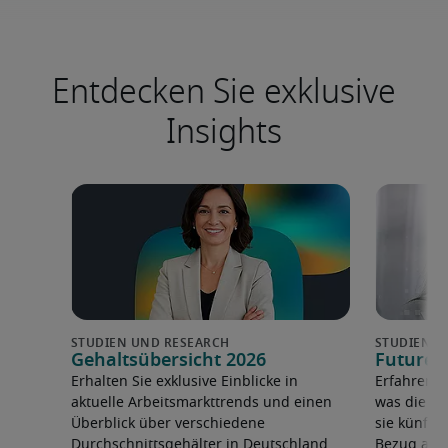
Entdecken Sie exklusive
Insights
Gehaltsübersicht 2026
Future 
Erhalten Sie exklusive Einblicke in
Erfahren 
aktuelle Arbeitsmarkttrends und einen
was die F
Überblick über verschiedene
sie künfti
Durchschnittsgehälter in Deutschland.
Bezug auf 