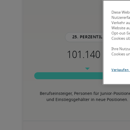
Diese Webs
Nutzererfa
Verkehr au
Website au
Opt-out-Si
25. Perzentil
Cookies ü
Ihre Nutzu
Cookies un
Verkaufen 
Berufseinsteiger, Personen für Junior-Position
und Einstiegsgehälter in neue Positionen.