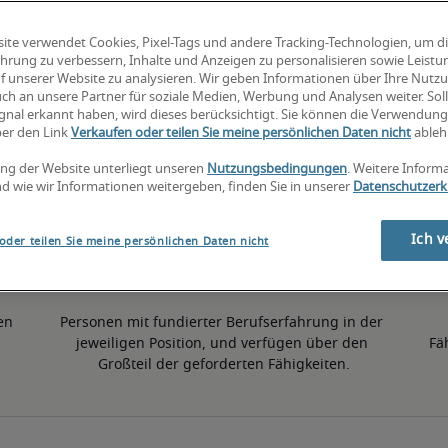
ite verwendet Cookies, Pixel-Tags und andere Tracking-Technologien, um d
4% höher als der nationale Durchschnitt
hrung zu verbessern, Inhalte und Anzeigen zu personalisieren sowie Leist
f unserer Website zu analysieren. Wir geben Informationen über Ihre Nutz
ch an unsere Partner für soziale Medien, Werbung und Analysen weiter. Soll
gnal erkannt haben, wird dieses berücksichtigt. Sie können die Verwendun
50. Perzentil
ber den Link
Verkaufen oder teilen Sie meine persönlichen Daten nicht
ableh
ng der Website unterliegt unseren
Nutzungsbedingungen
. Weitere Inform
d wie wir Informationen weitergeben, finden Sie in unserer
Datenschutzerk
Ich v
oder teilen Sie meine persönlichen Daten nicht
en 
Personen mit fundierter Berufserfahrung in der 
jeweiligen Position, und verfügen über den 
Fä
Großteil der geforderten Fähigkeiten.