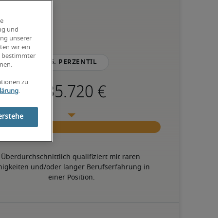
ie
ung und
ung unserer
ten wir ein
g bestimmter
75. Perzentil
nen.
ationen zu
lärung
.
erstehe
Überdurchschnittlich qualifiziert mit raren 
higkeiten und/oder langer Berufserfahrung in 
einer Position.