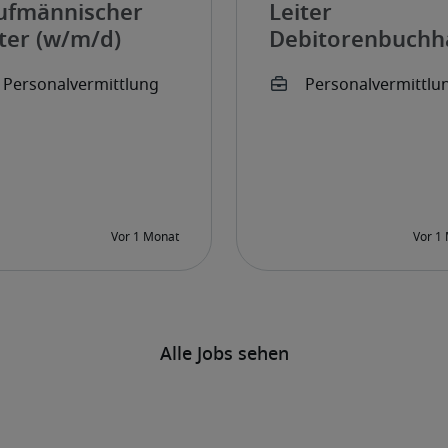
ufmännischer
Leiter
ter (w/m/d)
Debitorenbuchh
(w/m/d)
Alle Jobs sehen