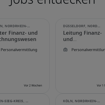
ter Finanz- und
Leitung Finanz-
chnungswesen
und
Rechnungswese
(w/m/d)