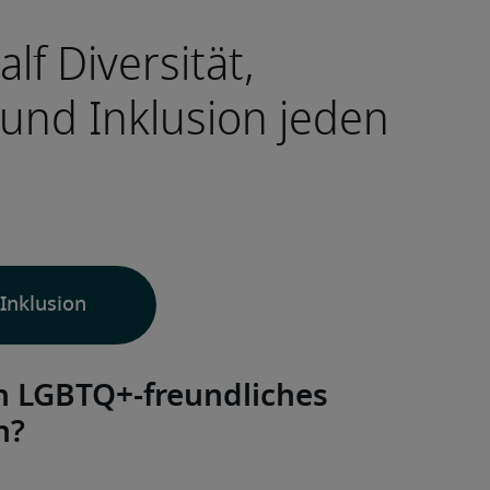
f Diversität, 
und Inklusion jeden 
 Inklusion
n LGBTQ+-freundliches
n?