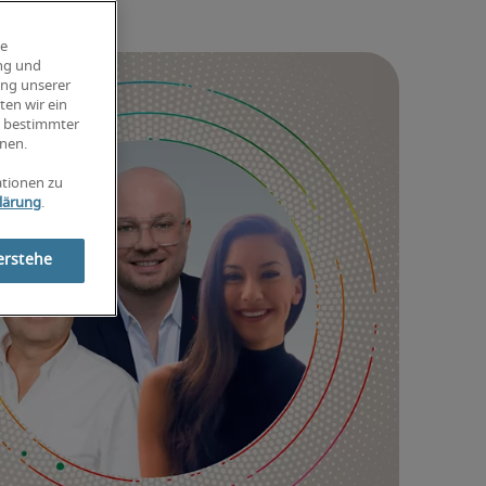
ie
ung und
ung unserer
ten wir ein
g bestimmter
nen.
ationen zu
lärung
.
erstehe