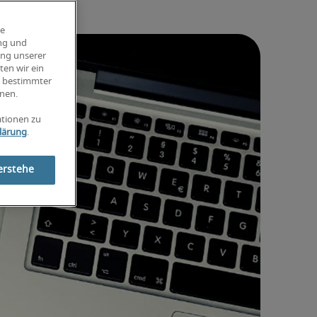
ie
ung und
ung unserer
ten wir ein
g bestimmter
nen.
ationen zu
lärung
.
erstehe