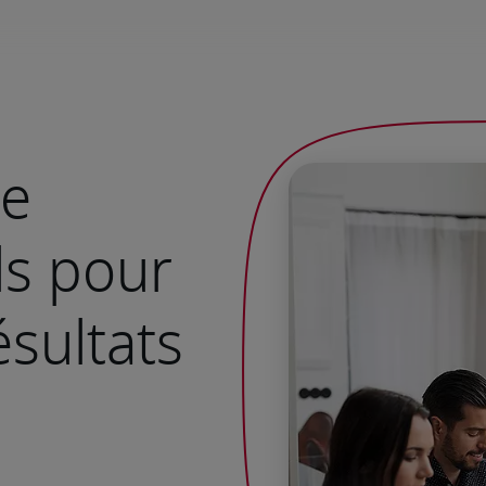
de
ls pour
ésultats