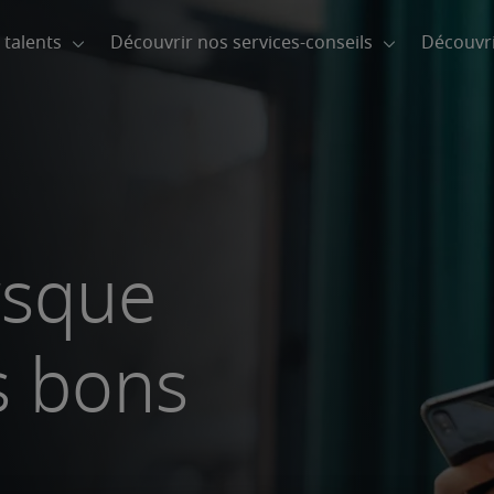
rsque
s bons