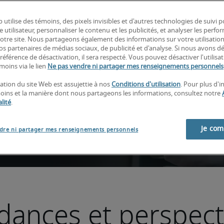
 utilise des témoins, des pixels invisibles et d'autres technologies de suivi 
e utilisateur, personnaliser le contenu et les publicités, et analyser les perfo
es emplois en demande 
 notre site. Nous partageons également des informations sur votre utilisatio
exceller dans votre 
nos partenaires de médias sociaux, de publicité et d'analyse. Si nous avons d
référence de désactivation, il sera respecté. Vous pouvez désactiver l'utilisa
moins via le lien
Ne pas vendre ni partager mes renseignements personnels
sation du site Web est assujettie à nos
Conditions d'utilisation
. Pour plus d'
moins et la manière dont nous partageons les informations, consultez notre
lité
.
Je co
dre ni partager mes renseignements personnels
dances et perspect