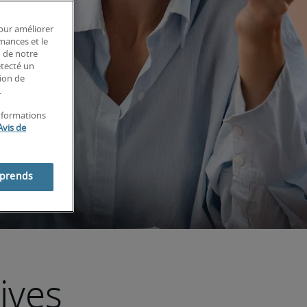
pour améliorer
rmances et le
n de notre
étecté un
tion de
.
informations
Avis de
mprends
ives