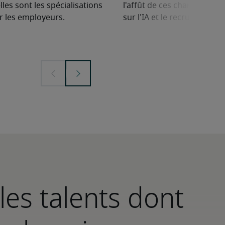
lles sont les spécialisations
l'affût de ces changements
r les employeurs.
sur l'IA et le recrutement.
les talents dont