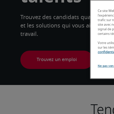
Ce site Web
l'expérienc
Trouvez des candidats qualifiés, d
trafic sur
et les solutions qui vous aideront à 
site avec 
signal de p
travail.
certains té
Votre utili
sur les té
confidentia
Ne pas ven
Ten