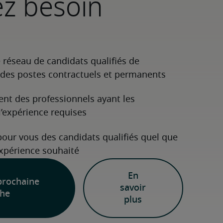
ez besoin
En
prochaine
savoir
he
plus