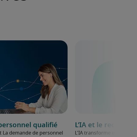
ersonnel qualifié
L’IA et le recrutem
rt La demande de personnel
L'IA transforme et complex