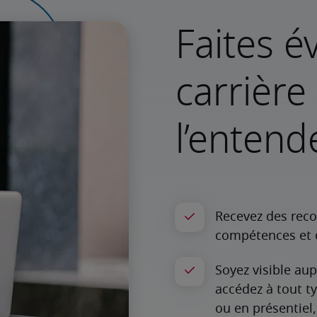
Faites é
carrièr
l’entend