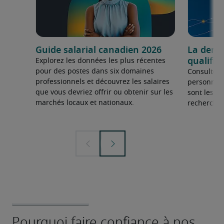
Guide salarial canadien 2026
La dema
qualifié
Explorez les données les plus récentes
pour des postes dans six domaines
Consultez 
professionnels et découvrez les salaires
personnel 
que vous devriez offrir ou obtenir sur les
sont les sp
marchés locaux et nationaux.
recherchée