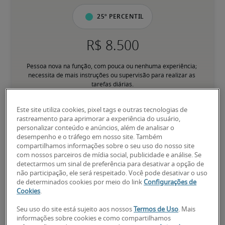
25º percentil
Pessoa nova na função, com pouca ou nenhuma experiência; 
necessita de mais instruções ou supervisão para realizar as 
tarefas diárias.
Este site utiliza cookies, pixel tags e outras tecnologias de
50º percentil
rastreamento para aprimorar a experiência do usuário,
personalizar conteúdo e anúncios, além de analisar o
desempenho e o tráfego em nosso site. Também
compartilhamos informações sobre o seu uso do nosso site
com nossos parceiros de mídia social, publicidade e análise. Se
Tem experiência para desempenhar responsabilidades principais 
detectarmos um sinal de preferência para desativar a opção de
de forma consistente, sem supervisão direta; pessoa 
não participação, ele será respeitado. Você pode desativar o uso
familiarizada com processos e assuntos relacionados ao cargo.
de determinados cookies por meio do link
Configurações de
Cookies
.
Seu uso do site está sujeito aos nossos
Termos de Uso
. Mais
75º percentil
informações sobre cookies e como compartilhamos