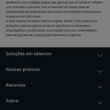
detalhado e em múltiplas etapas que garante que os números reflitam 
com precisão o mercado. Elas se baseiam em dados reais de 
remuneração de profissionais que nossos recrutadores conectaram a 
empresas em todo o país.
O Guia Salarial da Robert Half é o original. Desde 1950, publicamos 
projeções salariais que se tornaram uma fonte confiável para 
empregadores, profissionais, associações setoriais, universidades, 
além de veículos de comunicação nacionais e regionais.