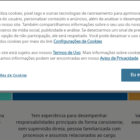
-
tiliza cookies, pixel tags e outras tecnologias de rastreamento para aprimora
a do usuário, personalizar conteúdo e anúncios, além de analisar o desemp
 nosso site. Também compartilhamos informações sobre o seu uso do noss
ceiros de mídia social, publicidade e análise. Se detectarmos um sinal de pr
a opção de não participação, ele será respeitado. Você pode desativar o uso
os cookies por meio do link
Configurações de Cookies
.
 site está sujeito aos nossos
Termos de Uso
. Mais informações sobre cooki
50º percentil
hamos informações podem ser encontradas em nosso
Aviso de Privacidade
.
Eu 
ões de Cookies
a 
Tem experiência para desempenhar 
Va
 
responsabilidades principais de forma consistente, 
exe
sem supervisão direta; pessoa familiarizada com 
processos e assuntos relacionados ao cargo.