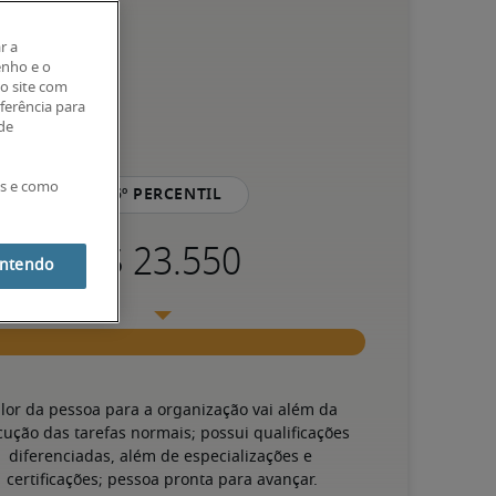
r a
enho e o
o site com
eferência para
 de
es e como
75º percentil
entendo
lor da pessoa para a organização vai além da 
cução das tarefas normais; possui qualificações 
diferenciadas, além de especializações e 
certificações; pessoa pronta para avançar.