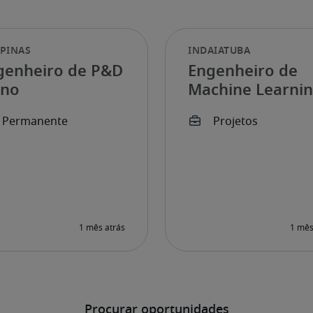
genheiro de P&D
Engenheiro de
eno
Machine Learni
Senior
Procurar oportunidades