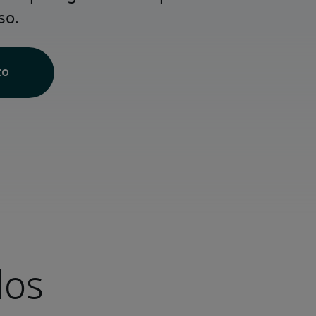
so.
to
dos