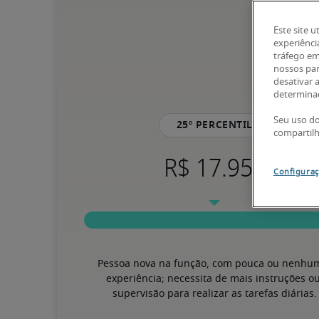
Este site u
experiênci
tráfego em
nossos par
desativar 
determinad
Seu uso do
25º percentil
compartil
Configuraç
Pessoa nova na função, com pouca ou nenhum
experiência; necessita de mais instruções ou
supervisão para realizar as tarefas diárias.