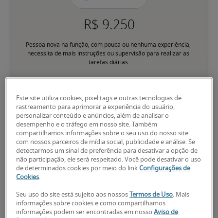
Pessoa nova na função, com pouca ou nenhuma experiência; 
necessita de mais instruções ou supervisão para realizar as 
tarefas diárias.
50º percentil
Este site utiliza cookies, pixel tags e outras tecnologias de
rastreamento para aprimorar a experiência do usuário,
personalizar conteúdo e anúncios, além de analisar o
desempenho e o tráfego em nosso site. Também
compartilhamos informações sobre o seu uso do nosso site
Tem experiência para desempenhar responsabilidades principais 
com nossos parceiros de mídia social, publicidade e análise. Se
de forma consistente, sem supervisão direta; pessoa 
detectarmos um sinal de preferência para desativar a opção de
familiarizada com processos e assuntos relacionados ao cargo.
não participação, ele será respeitado. Você pode desativar o uso
de determinados cookies por meio do link
Configurações de
Cookies
.
75º percentil
Seu uso do site está sujeito aos nossos
Termos de Uso
. Mais
informações sobre cookies e como compartilhamos
informações podem ser encontradas em nosso
Aviso de