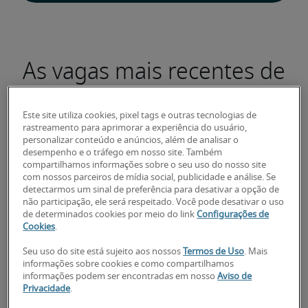
As vagas mais recentes de
Analista De Modelagem
Financeira Ma Ri Tesouraria
Este site utiliza cookies, pixel tags e outras tecnologias de
rastreamento para aprimorar a experiência do usuário,
Estruturada Pleno Pm
personalizar conteúdo e anúncios, além de analisar o
desempenho e o tráfego em nosso site. Também
compartilhamos informações sobre o seu uso do nosso site
com nossos parceiros de mídia social, publicidade e análise. Se
detectarmos um sinal de preferência para desativar a opção de
não participação, ele será respeitado. Você pode desativar o uso
de determinados cookies por meio do link
Configurações de
Analista de Comércio Exterior Pleno
Cookies
.
Seu uso do site está sujeito aos nossos
Termos de Uso
. Mais
informações sobre cookies e como compartilhamos
informações podem ser encontradas em nosso
Aviso de
Privacidade
.