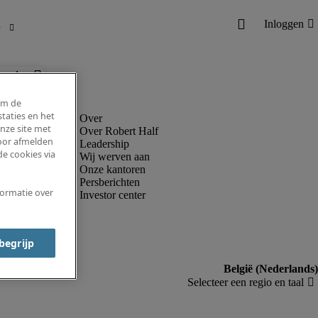
ronder.
om de
taties en het
nze site met
Over Robert Half
voor afmelden
Leadership
e cookies via
Wij werven aan
Onze kantoren
Persberichten
formatie over
Investor center
 begrijp