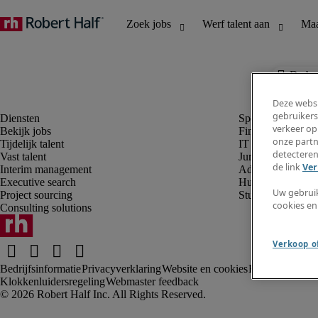
De baa
Deze websi
gebruikers
verkeer op
Bekijk jobs
Finance en boek
onze partn
Tijdelijk talent
IT en digital
detecteren
Vast talent
Juridisch
de link
Ver
Interim management
Administratie en 
Executive search
Human resources
Uw gebrui
Project sourcing
Student
cookies en
Consulting solutions
Verkoop of
Bedrijfsinformatie
Privacyverklaring
Website en cookies
Rekruteringsv
Klokkenluidersregeling
Webmaster feedback