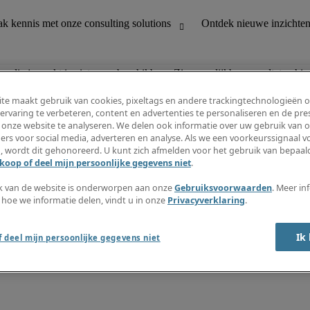
n die je zoekt is niet meer beschikbaar. Zie vergelijkbare resultaten hie
te maakt gebruik van cookies, pixeltags en andere trackingtechnologieën 
ervaring te verbeteren, content en advertenties te personaliseren en de pres
 onze website te analyseren. We delen ook informatie over uw gebruik van o
houding
Ontdek nieuwe inzichten
ers voor social media, adverteren en analyse. Als we een voorkeurssignaal 
Jobomschrijvingen
, wordt dit gehonoreerd. U kunt zich afmelden voor het gebruik van bepaald
Salarisgids
koop of deel mijn persoonlijke gegevens niet
.
office support
Timesheets
Nieuwsbrief
k van de website is onderworpen aan onze
Gebruiksvoorwaarden
. Meer in
Maak een jobalert aan
 hoe we informatie delen, vindt u in onze
Privacyverklaring
.
Informatiecentrum
Ik
 deel mijn persoonlijke gegevens niet
oorwaarden
Fraude alarm