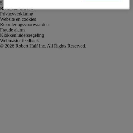
Bedrijfsinformatie
Privacyverklaring
Website en cookies
Rekruteringsvoorwaarden
Fraude alarm
Klokkenluidersregeling
Webmaster feedback