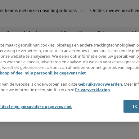
n die je zoekt is niet meer beschikbaar. Zie vergelijkbare resultaten hie
te maakt gebruik van cookies, pixeltags en andere trackingtechnologieën 
ervaring te verbeteren, content en advertenties te personaliseren en de pres
 onze website te analyseren. We delen ook informatie over uw gebruik van o
houding
Ontdek nieuwe inzichten
ers voor social media, adverteren en analyse. Als we een voorkeurssignaal 
Jobomschrijvingen
, wordt dit gehonoreerd. U kunt zich afmelden voor het gebruik van bepaald
Salarisgids
koop of deel mijn persoonlijke gegevens niet
.
office support
Timesheets
Nieuwsbrief
k van de website is onderworpen aan onze
Gebruiksvoorwaarden
. Meer in
Maak een jobalert aan
 hoe we informatie delen, vindt u in onze
Privacyverklaring
.
Informatiecentrum
Ik
 deel mijn persoonlijke gegevens niet
oorwaarden
Fraude alarm