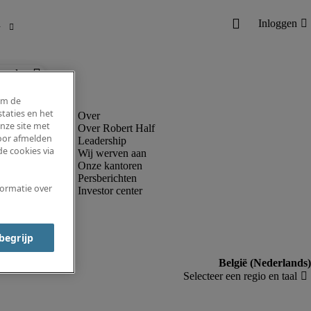
ronder.
om de
taties en het
nze site met
Over Robert Half
voor afmelden
Leadership
e cookies via
Wij werven aan
Onze kantoren
Persberichten
formatie over
Investor center
 begrijp