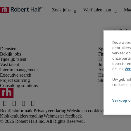
De baa
Deze websi
gebruikers
verkeer op
Bekijk jobs
Finance en boek
onze partn
Tijdelijk talent
IT en digital
detecteren
Vast talent
Juridisch
de link
Ver
Interim management
Administratie en 
Executive search
Human resources
Uw gebrui
Project sourcing
Student
cookies en
Consulting solutions
Verkoop of
Bedrijfsinformatie
Privacyverklaring
Website en cookies
Rekruteringsv
Klokkenluidersregeling
Webmaster feedback