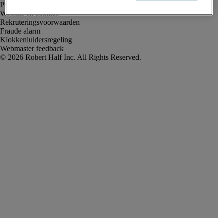
Privacyverklaring
Website en cookies
Rekruteringsvoorwaarden
Fraude alarm
Klokkenluidersregeling
Webmaster feedback