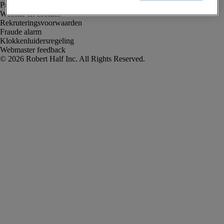
Privacyverklaring
Website en cookies
Rekruteringsvoorwaarden
Fraude alarm
Klokkenluidersregeling
Webmaster feedback