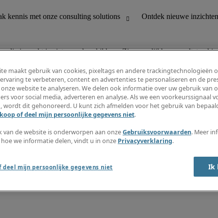
n die je zoekt is niet meer beschikbaar. Zie vergelijkbare resultaten hie
te maakt gebruik van cookies, pixeltags en andere trackingtechnologieën 
ervaring te verbeteren, content en advertenties te personaliseren en de pres
 onze website te analyseren. We delen ook informatie over uw gebruik van o
houding
Ontdek nieuwe inzichten
ers voor social media, adverteren en analyse. Als we een voorkeurssignaal 
Jobomschrijvingen
, wordt dit gehonoreerd. U kunt zich afmelden voor het gebruik van bepaald
Salarisgids
koop of deel mijn persoonlijke gegevens niet
.
office support
Timesheets
Nieuwsbrief
k van de website is onderworpen aan onze
Gebruiksvoorwaarden
. Meer in
Maak een jobalert aan
 hoe we informatie delen, vindt u in onze
Privacyverklaring
.
Informatiecentrum
Ik
 deel mijn persoonlijke gegevens niet
oorwaarden
Fraude alarm