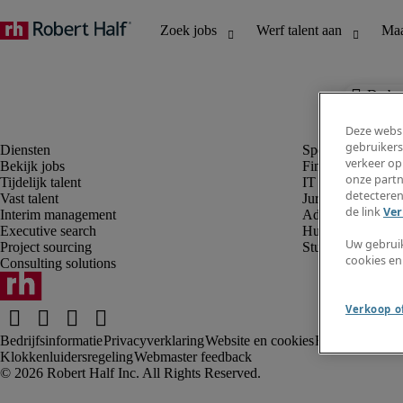
De baa
Deze websi
gebruikers
verkeer op
Bekijk jobs
Finance en boek
onze partn
Tijdelijk talent
IT en digital
detecteren
Vast talent
Juridisch
de link
Ver
Interim management
Administratie en 
Executive search
Human resources
Uw gebrui
Project sourcing
Student
cookies en
Consulting solutions
Verkoop of
Bedrijfsinformatie
Privacyverklaring
Website en cookies
Rekruteringsv
Klokkenluidersregeling
Webmaster feedback