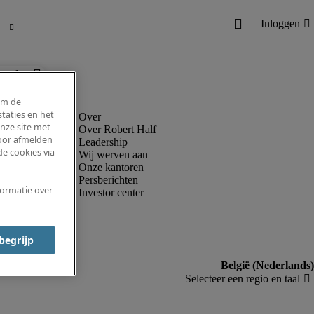
ronder.
om de
taties en het
nze site met
Over Robert Half
voor afmelden
Leadership
e cookies via
Wij werven aan
Onze kantoren
Persberichten
formatie over
Investor center
 begrijp