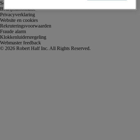
Bedrijfsinformatie
Privacyverklaring
Website en cookies
Rekruteringsvoorwaarden
Fraude alarm
Klokkenluidersregeling
Webmaster feedback