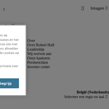
ronder.
om de
taties en het
nze site met
Over Robert Half
voor afmelden
Leadership
e cookies via
Wij werven aan
Onze kantoren
Persberichten
formatie over
Investor center
 begrijp