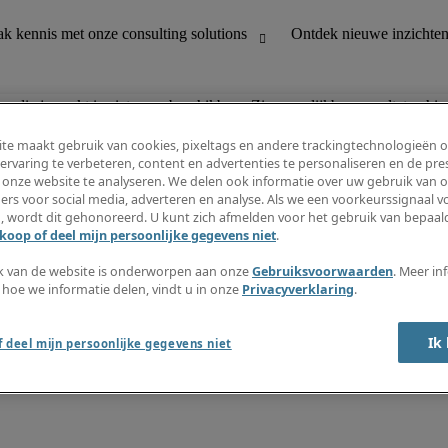
n die je zoekt is niet meer beschikbaar. Zie vergelijkbare resultaten hie
te maakt gebruik van cookies, pixeltags en andere trackingtechnologieën 
ervaring te verbeteren, content en advertenties te personaliseren en de pres
 onze website te analyseren. We delen ook informatie over uw gebruik van o
houding
Ontdek nieuwe inzichten
ers voor social media, adverteren en analyse. Als we een voorkeurssignaal 
Jobomschrijvingen
, wordt dit gehonoreerd. U kunt zich afmelden voor het gebruik van bepaald
Salarisgids
koop of deel mijn persoonlijke gegevens niet
.
office support
Timesheets
Nieuwsbrief
k van de website is onderworpen aan onze
Gebruiksvoorwaarden
. Meer in
Maak een jobalert aan
 hoe we informatie delen, vindt u in onze
Privacyverklaring
.
Informatiecentrum
Ik
 deel mijn persoonlijke gegevens niet
oorwaarden
Fraude alarm