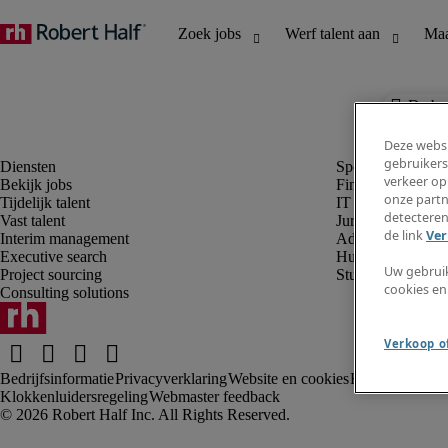
De baa
Deze websi
gebruikers
verkeer op
Bekijk jobs
Finance en boek
onze partn
Tijdelijk talent
IT en digital
detecteren
Vast talent
Juridisch
de link
Ver
Interim management
Administratie en 
Executive search
Human resources
Uw gebrui
Project sourcing
Student
cookies en
Consulting solutions
Verkoop of
Bedrijfsinformatie
Privacyverklaring
Website en cookies
Rekruteringsv
Klokkenluidersregeling
Webmaster feedback