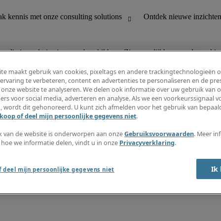
n die je zoekt is niet meer beschikbaar. Zie vergelijkbare resultaten hie
te maakt gebruik van cookies, pixeltags en andere trackingtechnologieën 
ervaring te verbeteren, content en advertenties te personaliseren en de pres
 onze website te analyseren. We delen ook informatie over uw gebruik van o
houding
Ontdek nieuwe inzichten
ers voor social media, adverteren en analyse. Als we een voorkeurssignaal 
Jobomschrijvingen
, wordt dit gehonoreerd. U kunt zich afmelden voor het gebruik van bepaald
Salarisgids
koop of deel mijn persoonlijke gegevens niet
.
office support
Timesheets
Nieuwsbrief
k van de website is onderworpen aan onze
Gebruiksvoorwaarden
. Meer in
Maak een jobalert aan
 hoe we informatie delen, vindt u in onze
Privacyverklaring
.
Informatiecentrum
Ik
 deel mijn persoonlijke gegevens niet
oorwaarden
Fraude alarm