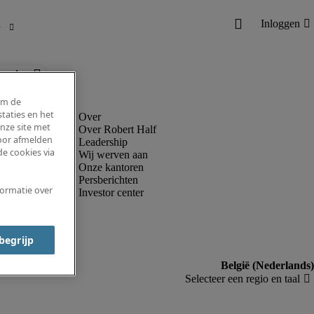
ronder.
om de
taties en het
nze site met
Over Robert Half
voor afmelden
Leadership
e cookies via
Wij werven aan
Onze kantoren
Persberichten
formatie over
Investor center
 begrijp