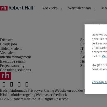
De baa
Deze websi
gebruikers
verkeer op
Bekijk jobs
Finance en boek
onze partn
Tijdelijk talent
IT en digital
detecteren
Vast talent
Juridisch
de link
Ver
Interim management
Administratie en 
Executive search
Human resources
Uw gebrui
Project sourcing
Student
cookies en
Consulting solutions
Verkoop of
Bedrijfsinformatie
Privacyverklaring
Website en cookies
Rekruteringsv
Klokkenluidersregeling
Webmaster feedback